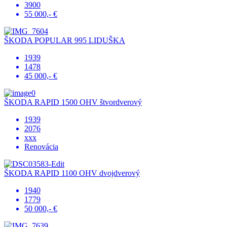
3900
55 000,- €
ŠKODA POPULAR 995 LIDUŠKA
1939
1478
45 000,- €
ŠKODA RAPID 1500 OHV štvordverový
1939
2076
xxx
Renovácia
ŠKODA RAPID 1100 OHV dvojdverový
1940
1779
50 000,- €