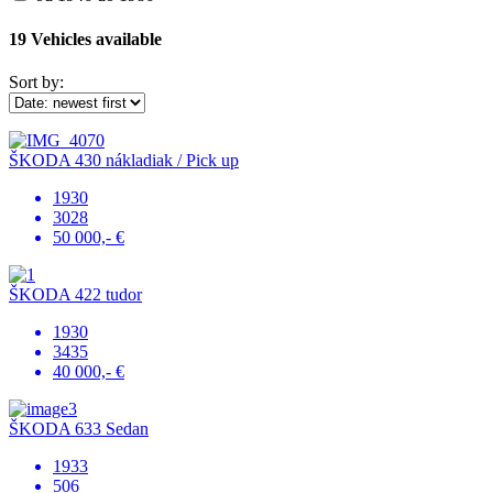
19
Vehicles available
Sort by:
ŠKODA 430 nákladiak / Pick up
1930
3028
50 000,- €
ŠKODA 422 tudor
1930
3435
40 000,- €
ŠKODA 633 Sedan
1933
506