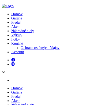
Domov
Galéria
Predaj
Akcie
Náhradné diely
Výkup
Fotky
Kontakt
Ochrana osobných údajov
Account
Domov
Galéria
Predaj
Akcie
Náhradné diely