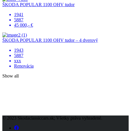
ŠKODA POPULAR 1100 OHV tudor
1941
5887
45 000,- €
ŠKODA POPULAR 1100 OHV tudor – 4 dverový
1943
5887
xxx
Renovácia
Show all
© 2023 Skodaclassiccars.sk; Všetky práva vyhradené.