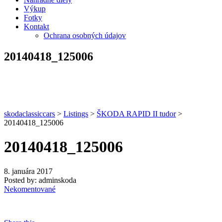
Výkup
Fotky
Kontakt
Ochrana osobných údajov
20140418_125006
skodaclassiccars
>
Listings
>
ŠKODA RAPID II tudor
>
20140418_125006
20140418_125006
8. januára 2017
Posted by:
adminskoda
Nekomentované