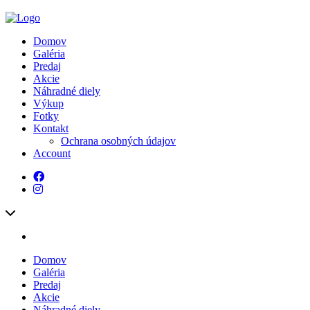
Domov
Galéria
Predaj
Akcie
Náhradné diely
Výkup
Fotky
Kontakt
Ochrana osobných údajov
Account
Domov
Galéria
Predaj
Akcie
Náhradné diely