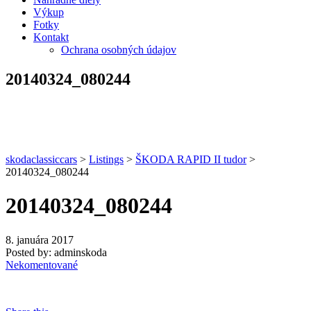
Výkup
Fotky
Kontakt
Ochrana osobných údajov
20140324_080244
skodaclassiccars
>
Listings
>
ŠKODA RAPID II tudor
>
20140324_080244
20140324_080244
8. januára 2017
Posted by:
adminskoda
Nekomentované