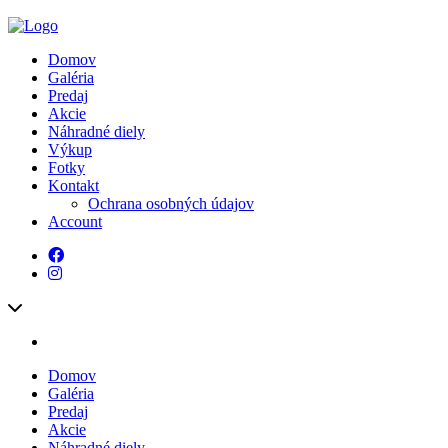
Domov
Galéria
Predaj
Akcie
Náhradné diely
Výkup
Fotky
Kontakt
Ochrana osobných údajov
Account
Domov
Galéria
Predaj
Akcie
Náhradné diely