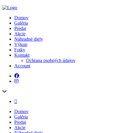
Domov
Galéria
Predaj
Akcie
Náhradné diely
Výkup
Fotky
Kontakt
Ochrana osobných údajov
Account
Domov
Galéria
Predaj
Akcie
Náhradné diely