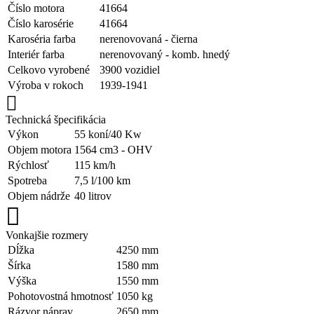
Číslo motora
41664
Číslo karosérie
41664
Karoséria farba
nerenovovaná - čierna
Interiér farba
nerenovovaný - komb. hnedý
Celkovo vyrobené
3900 vozidiel
Výroba v rokoch
1939-1941
Technická špecifikácia
Výkon
55 koní/40 Kw
Objem motora
1564 cm3 - OHV
Rýchlosť
115 km/h
Spotreba
7,5 l/100 km
Objem nádrže
40 litrov
Vonkajšie rozmery
Dĺžka
4250 mm
Šírka
1580 mm
Výška
1550 mm
Pohotovostná hmotnosť
1050 kg
Rázvor náprav
2650 mm