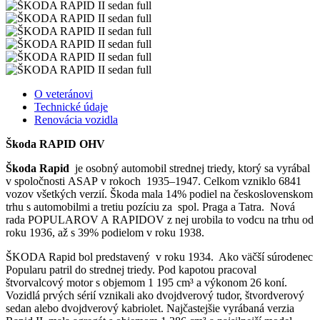
O veteránovi
Technické údaje
Renovácia vozidla
Škoda RAPID OHV
Škoda Rapid
je osobný automobil strednej triedy, ktorý sa vyrábal
v spoločnosti ASAP v rokoch 1935–1947. Celkom vzniklo 6841
vozov všetkých verzií. Škoda mala 14% podiel na československom
trhu s automobilmi a tretiu pozíciu za spol. Praga a Tatra. Nová
rada POPULAROV A RAPIDOV z nej urobila to vodcu na trhu od
roku 1936, až s 39% podielom v roku 1938.
ŠKODA Rapid bol predstavený v roku 1934. Ako väčší súrodenec
Popularu patril do strednej triedy. Pod kapotou pracoval
štvorvalcový motor s objemom 1 195 cm³ a výkonom 26 koní.
Vozidlá prvých sérií vznikali ako dvojdverový tudor, štvordverový
sedan alebo dvojdverový kabriolet. Najčastejšie vyrábaná verzia