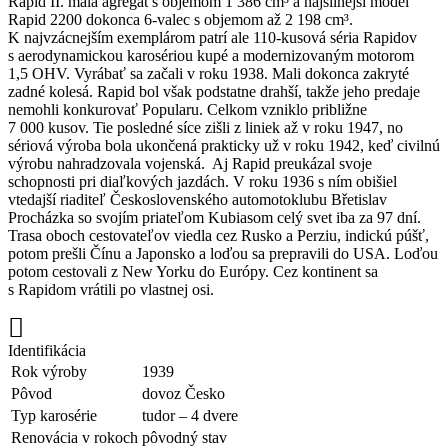
Rapid II. mala agregát s objemom 1 386 cm³ a najsilnejší model
Rapid 2200 dokonca 6-valec s objemom až 2 198 cm³.
K najvzácnejším exemplárom patrí ale 110-kusová séria Rapidov
s aerodynamickou karosériou kupé a modernizovaným motorom
1,5 OHV. Vyrábať sa začali v roku 1938. Mali dokonca zakryté
zadné kolesá. Rapid bol však podstatne drahší, takže jeho predaje
nemohli konkurovať Popularu. Celkom vzniklo približne
7 000 kusov. Tie posledné síce zišli z liniek až v roku 1947, no
sériová výroba bola ukončená prakticky už v roku 1942, keď civilnú
výrobu nahradzovala vojenská. Aj Rapid preukázal svoje
schopnosti pri diaľkových jazdách. V roku 1936 s ním obišiel
vtedajší riaditeľ Československého automotoklubu Břetislav
Procházka so svojím priateľom Kubiasom celý svet iba za 97 dní.
Trasa oboch cestovateľov viedla cez Rusko a Perziu, indickú púšť,
potom prešli Čínu a Japonsko a loďou sa prepravili do USA. Loďou
potom cestovali z New Yorku do Európy. Cez kontinent sa
s Rapidom vrátili po vlastnej osi.
Identifikácia
Rok výroby
1939
Pôvod
dovoz Česko
Typ karosérie
tudor – 4 dvere
Renovácia v rokoch
pôvodný stav