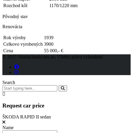
Rozchod kôl
1170/1220 mm
Pôvodný stav
Renovácia
Rok výroby
1939
Celkovo vyrobených
3900
Cena
55 000,- €
© 2023 Skodaclassiccars.sk; Všetky práva vyhradené.
Search
Request car price
ŠKODA RAPID II sedan
Name