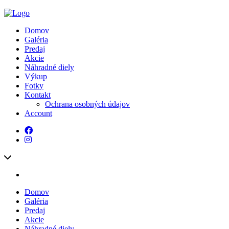
Domov
Galéria
Predaj
Akcie
Náhradné diely
Výkup
Fotky
Kontakt
Ochrana osobných údajov
Account
Domov
Galéria
Predaj
Akcie
Náhradné diely