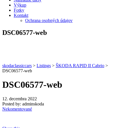
Výkup
Fotky
Kontakt
Ochrana osobných údajov
DSC06577-web
skodaclassiccars
>
Listings
>
ŠKODA RAPID II Cabrio
>
DSC06577-web
DSC06577-web
12. decembra 2022
Posted by:
adminskoda
Nekomentované