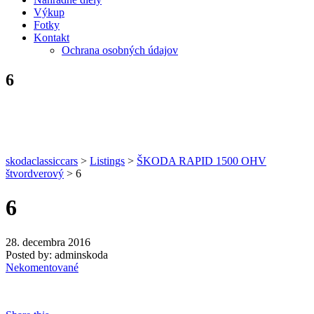
Výkup
Fotky
Kontakt
Ochrana osobných údajov
6
skodaclassiccars
>
Listings
>
ŠKODA RAPID 1500 OHV
štvordverový
>
6
6
28. decembra 2016
Posted by:
adminskoda
Nekomentované