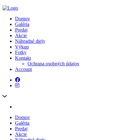
Domov
Galéria
Predaj
Akcie
Náhradné diely
Výkup
Fotky
Kontakt
Ochrana osobných údajov
Account
Domov
Galéria
Predaj
Akcie
Náhradné diely