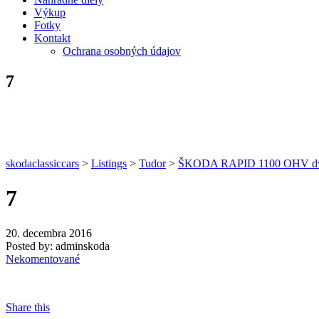
Výkup
Fotky
Kontakt
Ochrana osobných údajov
7
skodaclassiccars
>
Listings
>
Tudor
>
ŠKODA RAPID 1100 OHV dv
7
20. decembra 2016
Posted by:
adminskoda
Nekomentované
Share this