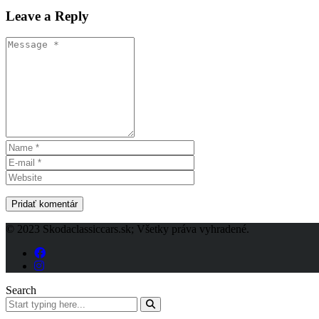
Leave a Reply
© 2023 Skodaclassiccars.sk; Všetky práva vyhradené.
Search