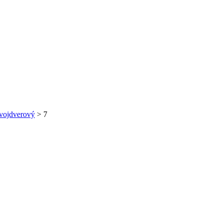
ojdverový
>
7