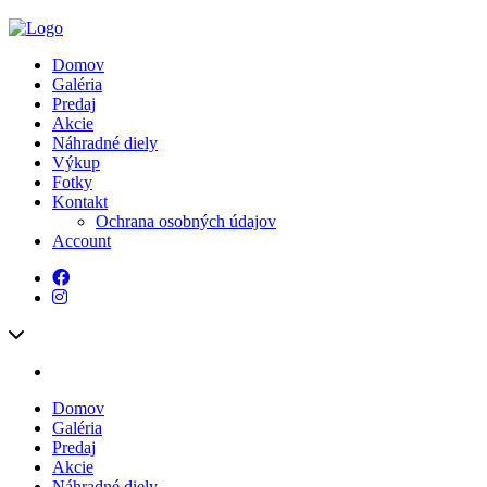
Domov
Galéria
Predaj
Akcie
Náhradné diely
Výkup
Fotky
Kontakt
Ochrana osobných údajov
Account
Domov
Galéria
Predaj
Akcie
Náhradné diely