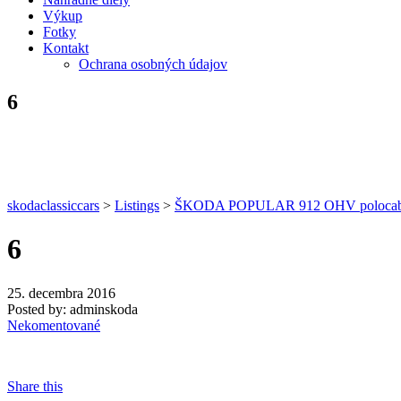
Výkup
Fotky
Kontakt
Ochrana osobných údajov
6
skodaclassiccars
>
Listings
>
ŠKODA POPULAR 912 OHV polocabr
6
25. decembra 2016
Posted by:
adminskoda
Nekomentované
Share this