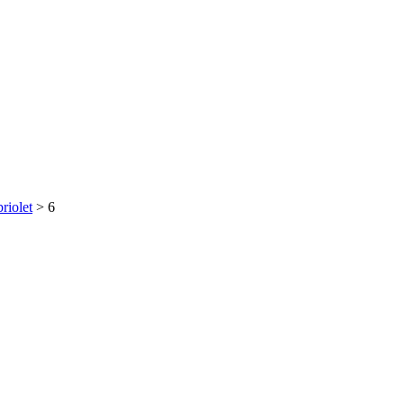
iolet
>
6