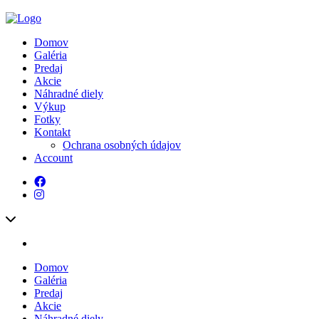
Domov
Galéria
Predaj
Akcie
Náhradné diely
Výkup
Fotky
Kontakt
Ochrana osobných údajov
Account
Domov
Galéria
Predaj
Akcie
Náhradné diely