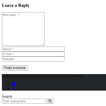
Leave a Reply
© 2023 Skodaclassiccars.sk; Všetky práva vyhradené.
Search