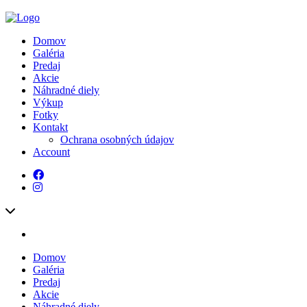
Domov
Galéria
Predaj
Akcie
Náhradné diely
Výkup
Fotky
Kontakt
Ochrana osobných údajov
Account
Domov
Galéria
Predaj
Akcie
Náhradné diely