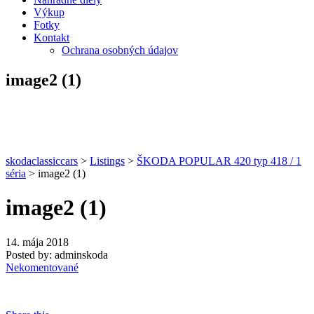
Výkup
Fotky
Kontakt
Ochrana osobných údajov
image2 (1)
skodaclassiccars
>
Listings
>
ŠKODA POPULAR 420 typ 418 / 1
séria
>
image2 (1)
image2 (1)
14. mája 2018
Posted by:
adminskoda
Nekomentované