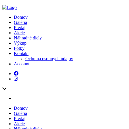
Domov
Galéria
Predaj
Akcie
Náhradné diely
Výkup
Fotky
Kontakt
Ochrana osobných údajov
Account
Domov
Galéria
Predaj
Akcie
Náhradné diely