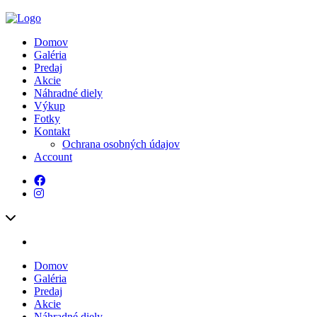
Domov
Galéria
Predaj
Akcie
Náhradné diely
Výkup
Fotky
Kontakt
Ochrana osobných údajov
Account
Domov
Galéria
Predaj
Akcie
Náhradné diely