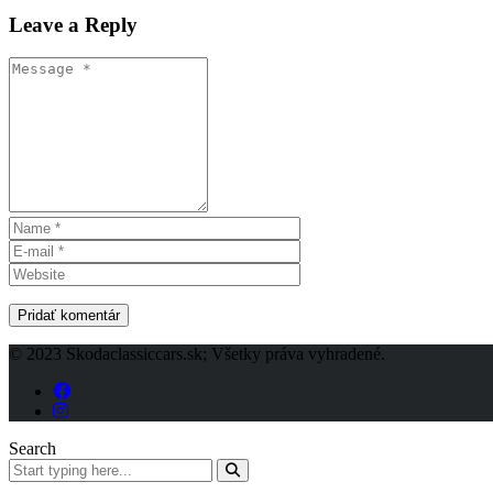
Leave a Reply
© 2023 Skodaclassiccars.sk; Všetky práva vyhradené.
Search