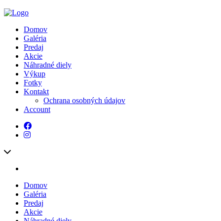
Domov
Galéria
Predaj
Akcie
Náhradné diely
Výkup
Fotky
Kontakt
Ochrana osobných údajov
Account
Domov
Galéria
Predaj
Akcie
Náhradné diely