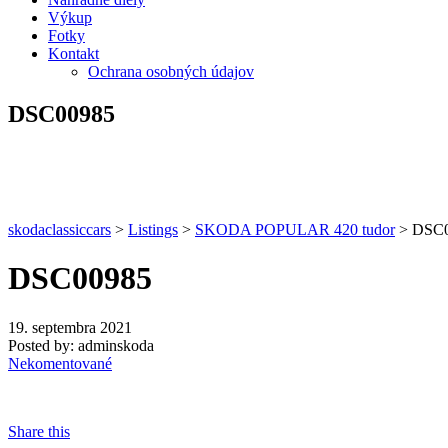
Výkup
Fotky
Kontakt
Ochrana osobných údajov
DSC00985
skodaclassiccars
>
Listings
>
SKODA POPULAR 420 tudor
>
DSC0
DSC00985
19. septembra 2021
Posted by:
adminskoda
Nekomentované
Share this