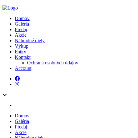
Domov
Galéria
Predaj
Akcie
Náhradné diely
Výkup
Fotky
Kontakt
Ochrana osobných údajov
Account
Domov
Galéria
Predaj
Akcie
Náhradné diely