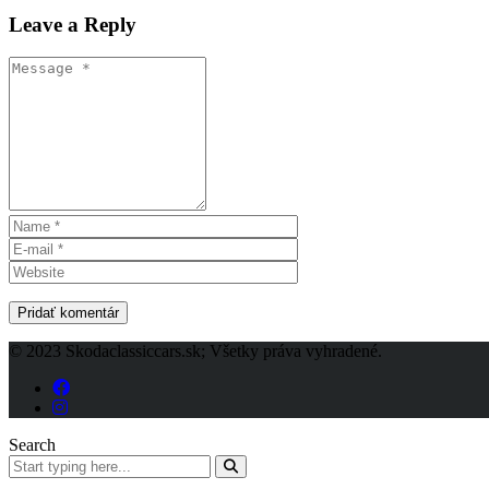
Leave a Reply
© 2023 Skodaclassiccars.sk; Všetky práva vyhradené.
Search