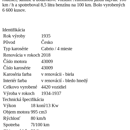
km / h a spotreboval 8,5 litra benzínu na 100 km. Bolo vyrobených
6 600 kusov.
Identifikácia
Rok výroby
1935
Pôvod
Česko
Typ karosérie
Cabrio / 4 mieste
Renovácia v rokoch
2018
Číslo motora
43009
Číslo karosérie
43009
Karoséria farba
v renovácii - biela
Interiér farba
v renovácií - bledo hnedý
Celkovo vyrobené
4420 vozidiel
Výroba v rokoch
1934-1937
Technická špecifikácia
Výkon
18 koní/13 Kw
Objem motora
995 cm3
Rýchlosť
80 km/h
Spotreba
7l/100 km