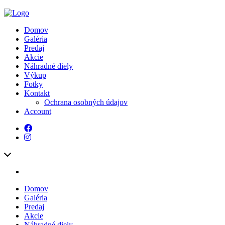
Domov
Galéria
Predaj
Akcie
Náhradné diely
Výkup
Fotky
Kontakt
Ochrana osobných údajov
Account
Domov
Galéria
Predaj
Akcie
Náhradné diely