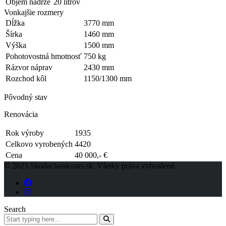
Objem nádrže
20 litrov
Vonkajšie rozmery
Dĺžka
3770 mm
Šírka
1460 mm
Výška
1500 mm
Pohotovostná hmotnosť
750 kg
Rázvor náprav
2430 mm
Rozchod kôl
1150/1300 mm
Pôvodný stav
Renovácia
Rok výroby
1935
Celkovo vyrobených
4420
Cena
40 000,- €
© 2023 Skodaclassiccars.sk; Všetky práva vyhradené.
Search