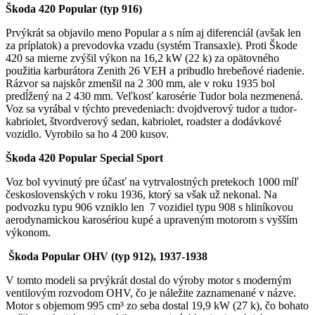
Škoda 420 Popular (typ 916)
Prvýkrát sa objavilo meno Popular a s ním aj diferenciál (avšak len
za príplatok) a prevodovka vzadu (systém Transaxle). Proti Škode
420 sa mierne zvýšil výkon na 16,2 kW (22 k) za opätovného
použitia karburátora Zenith 26 VEH a pribudlo hrebeňové riadenie.
Rázvor sa najskôr zmenšil na 2 300 mm, ale v roku 1935 bol
predĺžený na 2 430 mm. Veľkosť karosérie Tudor bola nezmenená.
Voz sa vyrábal v týchto prevedeniach: dvojdverový tudor a tudor-
kabriolet, štvordverový sedan, kabriolet, roadster a dodávkové
vozidlo. Vyrobilo sa ho 4 200 kusov.
Škoda 420 Popular Special Sport
Voz bol vyvinutý pre účasť na vytrvalostných pretekoch 1000 míľ
československých v roku 1936, ktorý sa však už nekonal. Na
podvozku typu 906 vzniklo len 7 vozidiel typu 908 s hliníkovou
aerodynamickou karosériou kupé a upraveným motorom s vyšším
výkonom.
Škoda Popular OHV (typ 912), 1937-1938
V tomto modeli sa prvýkrát dostal do výroby motor s moderným
ventilovým rozvodom OHV, čo je náležite zaznamenané v názve.
Motor s objemom 995 cm³ zo seba dostal 19,9 kW (27 k), čo bohato