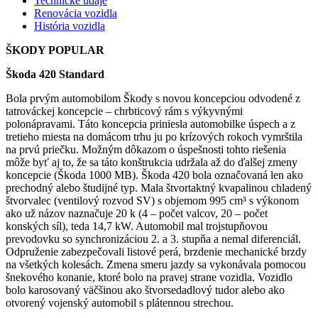
Technické údaje
Renovácia vozidla
História vozidla
ŠKODY POPULAR
Škoda 420 Standard
Bola prvým automobilom Škody s novou koncepciou odvodené z
tatrováckej koncepcie – chrbticový rám s výkyvnými
polonápravami. Táto koncepcia priniesla automobilke úspech a z
tretieho miesta na domácom trhu ju po krízových rokoch vymrštila
na prvú priečku. Možným dôkazom o úspešnosti tohto riešenia
môže byť aj to, že sa táto konštrukcia udržala až do ďalšej zmeny
koncepcie (Škoda 1000 MB). Škoda 420 bola označovaná len ako
prechodný alebo študijné typ. Mala štvortaktný kvapalinou chladený
štvorvalec (ventilový rozvod SV) s objemom 995 cm³ s výkonom
ako už názov naznačuje 20 k (4 – počet valcov, 20 – počet
konských síl), teda 14,7 kW. Automobil mal trojstupňovou
prevodovku so synchronizáciou 2. a 3. stupňa a nemal diferenciál.
Odpruženie zabezpečovali listové perá, brzdenie mechanické brzdy
na všetkých kolesách. Zmena smeru jazdy sa vykonávala pomocou
šnekového konanie, ktoré bolo na pravej strane vozidla. Vozidlo
bolo karosovaný väčšinou ako štvorsedadlový tudor alebo ako
otvorený vojenský automobil s plátennou strechou.