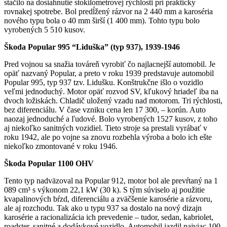
stačilo na dosiahnutie stokilometrovej rýchlosti pri prakticky
rovnakej spotrebe. Bol predĺžený rázvor na 2 440 mm a karoséria
nového typu bola o 40 mm širší (1 400 mm). Tohto typu bolo
vyrobených 5 510 kusov.
Škoda Popular 995 “Liduška” (typ 937), 1939-1946
Pred vojnou sa snažia továreň vyrobiť čo najlacnejší automobil. Je
opäť nazvaný Popular, a preto v roku 1939 predstavuje automobil
Popular 995, typ 937 tzv. Lidušku. Konštrukčne išlo o vozidlo
veľmi jednoduchý. Motor opäť rozvod SV, kľukový hriadeľ iba na
dvoch ložiskách. Chladič uložený vzadu nad motorom. Tri rýchlosti,
bez diferenciálu. V čase vzniku cena len 17 300, – korún. Auto
naozaj jednoduché a ľudové. Bolo vyrobených 1527 kusov, z toho
aj niekoľko sanitných vozidiel. Tieto stroje sa prestali vyrábať v
roku 1942, ale po vojne sa znovu rozbehla výroba a bolo ich ešte
niekoľko zmontované v roku 1946.
Škoda Popular 1100 OHV
Tento typ nadväzoval na Popular 912, motor bol ale prevŕtaný na 1
089 cm³ s výkonom 22,1 kW (30 k). S tým súviselo aj použitie
kvapalinových bŕzd, diferenciálu a zväčšenie karosérie a rázvoru,
ale aj rozchodu. Tak ako u typu 937 sa dostalo na nový dizajn
karosérie a racionalizácia ich prevedenie – tudor, sedan, kabriolet,
roadster, sanitné a dodávkové vozidlo. Automobil jazdil najviac 100