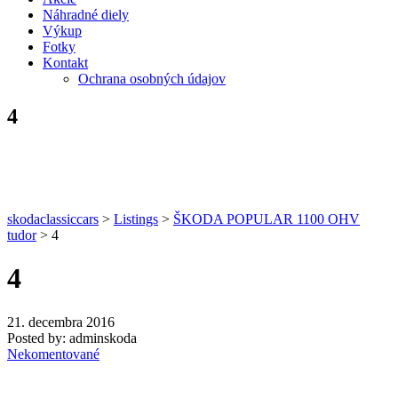
Náhradné diely
Výkup
Fotky
Kontakt
Ochrana osobných údajov
4
skodaclassiccars
>
Listings
>
ŠKODA POPULAR 1100 OHV
tudor
>
4
4
21. decembra 2016
Posted by:
adminskoda
Nekomentované