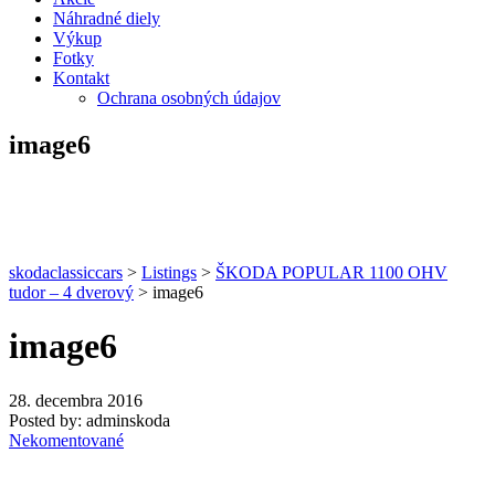
Náhradné diely
Výkup
Fotky
Kontakt
Ochrana osobných údajov
image6
skodaclassiccars
>
Listings
>
ŠKODA POPULAR 1100 OHV
tudor – 4 dverový
>
image6
image6
28. decembra 2016
Posted by:
adminskoda
Nekomentované