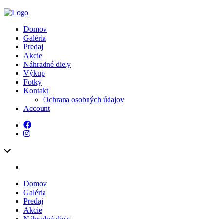
Domov
Galéria
Predaj
Akcie
Náhradné diely
Výkup
Fotky
Kontakt
Ochrana osobných údajov
Account
Domov
Galéria
Predaj
Akcie
Náhradné diely