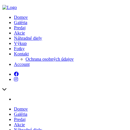
Domov
Galéria
Predaj
Akcie
Náhradné diely
Výkup
Fotky
Kontakt
Ochrana osobných údajov
Account
Domov
Galéria
Predaj
Akcie
Náhradné diely