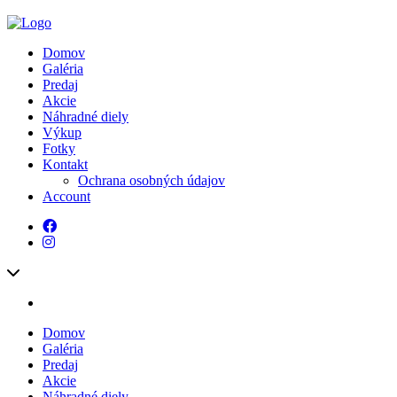
Domov
Galéria
Predaj
Akcie
Náhradné diely
Výkup
Fotky
Kontakt
Ochrana osobných údajov
Account
Domov
Galéria
Predaj
Akcie
Náhradné diely