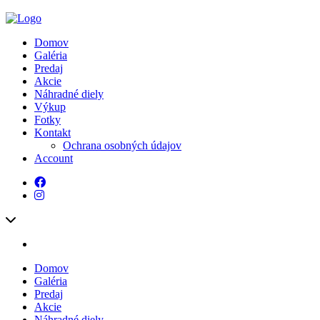
Domov
Galéria
Predaj
Akcie
Náhradné diely
Výkup
Fotky
Kontakt
Ochrana osobných údajov
Account
Domov
Galéria
Predaj
Akcie
Náhradné diely