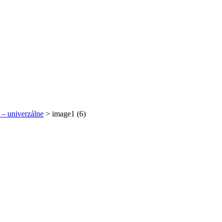
 – univerzálne
>
image1 (6)