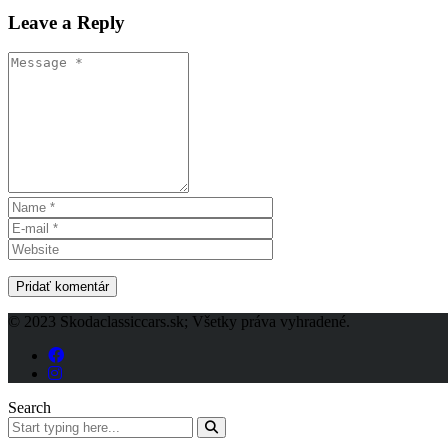
Leave a Reply
© 2023 Skodaclassiccars.sk; Všetky práva vyhradené.
Search