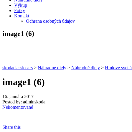
Výkup
Fotky
Kontakt
Ochrana osobných údajov
image1 (6)
skodaclassiccars
>
Náhradné diely
>
Náhradné diely
>
Hmlové svetlá
image1 (6)
16. januára 2017
Posted by:
adminskoda
Nekomentované
Share this