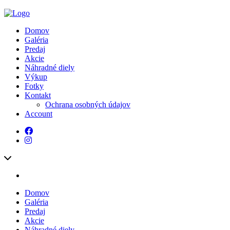
Domov
Galéria
Predaj
Akcie
Náhradné diely
Výkup
Fotky
Kontakt
Ochrana osobných údajov
Account
Domov
Galéria
Predaj
Akcie
Náhradné diely