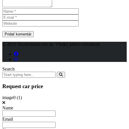
© 2023 Skodaclassiccars.sk; Všetky práva vyhradené.
Search
Request car price
image0 (1)
Name
Email