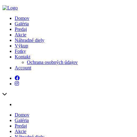
Domov
Galéria
Predaj
Akcie
Náhradné diely
Výkup
Fotky
Kontakt
Ochrana osobných údajov
Account
Domov
Galéria
Predaj
Akcie
Náhradné diely